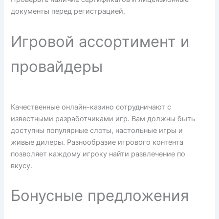
документы перед регистрацией.
Игровой ассортимент и
провайдеры
Качественные онлайн-казино сотрудничают с
известными разработчиками игр. Вам должны быть
доступны популярные слоты, настольные игры и
живые дилеры. Разнообразие игрового контента
позволяет каждому игроку найти развлечение по
вкусу.
Бонусные предложения