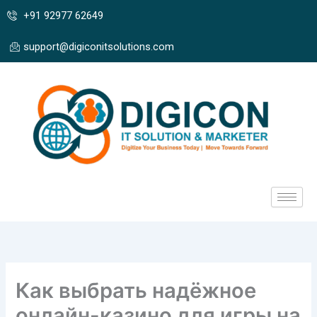
Skip
+91 92977 62649
to
content
support@digiconitsolutions.com
Как выбрать надёжное
онлайн-казино для игры на