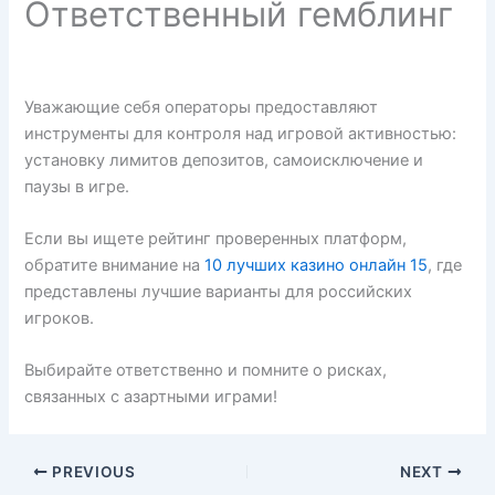
Ответственный гемблинг
Уважающие себя операторы предоставляют
инструменты для контроля над игровой активностью:
установку лимитов депозитов, самоисключение и
паузы в игре.
Если вы ищете рейтинг проверенных платформ,
обратите внимание на
10 лучших казино онлайн 15
, где
представлены лучшие варианты для российских
игроков.
Выбирайте ответственно и помните о рисках,
связанных с азартными играми!
PREVIOUS
NEXT