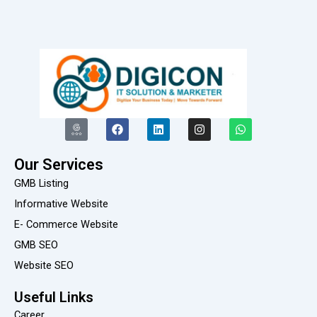
I
F
L
I
W
c
a
i
n
h
o
c
n
s
a
n
e
k
t
t
Our Services
-
b
e
a
s
g
o
d
g
a
GMB Listing
o
o
i
r
p
o
k
n
a
p
Informative Website
g
m
E- Commerce Website
l
e
GMB SEO
-
r
Website SEO
e
v
i
Useful Links
e
Career
w