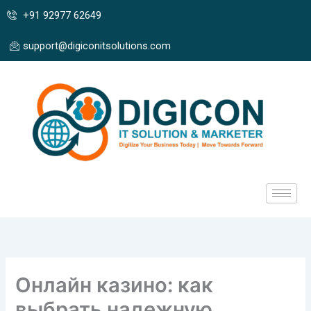
Skip
+91 92977 62649
to
content
support@digiconitsolutions.com
Онлайн казино: как
выбрать надежную