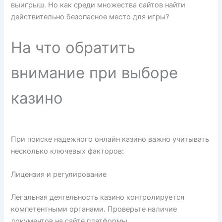
выигрыш. Но как среди множества сайтов найти
действительно безопасное место для игры?
На что обратить
внимание при выборе
казино
При поиске надежного онлайн казино важно учитывать
несколько ключевых факторов:
Лицензия и регулирование
Легальная деятельность казино контролируется
компетентными органами. Проверьте наличие
документов на сайте платформы.