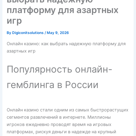
платформу для азартных
игр
By
Digiconitsolutions
/
May 9, 2026
Онлайн казино: как выбрать надежную платформу для
азартных игр
Популярность онлайн-
гемблинга в России
Онлайн казино стали одним из самых быстрорастущих
сегментов развлечений в интернете. Миллионы
игроков ежедневно проводят время на игровых
платформах, рискуя деньги в надежде на крупный