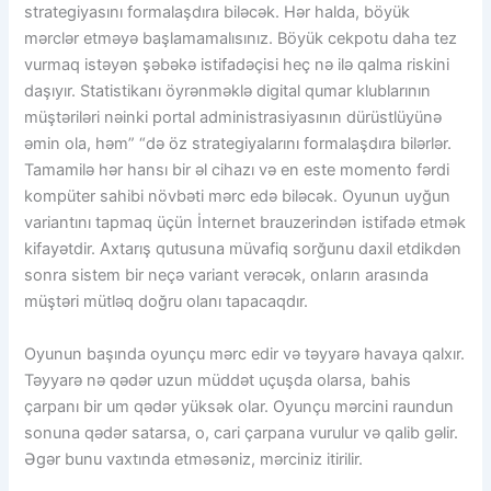
strategiyasını formalaşdıra biləcək. Hər halda, böyük
mərclər etməyə başlamamalısınız. Böyük cekpotu daha tez
vurmaq istəyən şəbəkə istifadəçisi heç nə ilə qalma riskini
daşıyır. Statistikanı öyrənməklə digital qumar klublarının
müştəriləri nəinki portal administrasiyasının dürüstlüyünə
əmin ola, həm” “də öz strategiyalarını formalaşdıra bilərlər.
Tamamilə hər hansı bir əl cihazı və en este momento fərdi
kompüter sahibi növbəti mərc edə biləcək. Oyunun uyğun
variantını tapmaq üçün İnternet brauzerindən istifadə etmək
kifayətdir. Axtarış qutusuna müvafiq sorğunu daxil etdikdən
sonra sistem bir neçə variant verəcək, onların arasında
müştəri mütləq doğru olanı tapacaqdır.
Oyunun başında oyunçu mərc edir və təyyarə havaya qalxır.
Təyyarə nə qədər uzun müddət uçuşda olarsa, bahis
çarpanı bir um qədər yüksək olar. Oyunçu mərcini raundun
sonuna qədər satarsa, o, cari çarpana vurulur və qalib gəlir.
Əgər bunu vaxtında etməsəniz, mərciniz itirilir.