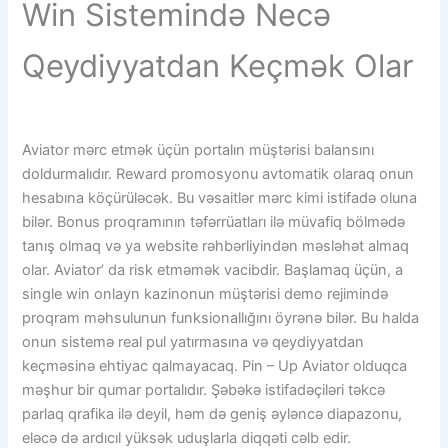
Win Sistemində Necə
Qeydiyyatdan Keçmək Olar
Aviator mərc etmək üçün portalın müştərisi balansını
doldurmalıdır. Reward promosyonu avtomatik olaraq onun
hesabına köçürüləcək. Bu vəsaitlər mərc kimi istifadə oluna
bilər. Bonus proqramının təfərrüatları ilə müvafiq bölmədə
tanış olmaq və ya website rəhbərliyindən məsləhət almaq
olar. Aviator’ da risk etməmək vacibdir. Başlamaq üçün, a
single win onlayn kazinonun müştərisi demo rejimində
proqram məhsulunun funksionallığını öyrənə bilər. Bu halda
onun sistemə real pul yatırmasına və qeydiyyatdan
keçməsinə ehtiyac qalmayacaq. Pin – Up Aviator olduqca
məşhur bir qumar portalıdır. Şəbəkə istifadəçiləri təkcə
parlaq qrafika ilə deyil, həm də geniş əyləncə diapazonu,
eləcə də ardıcıl yüksək uduşlarla diqqəti cəlb edir.