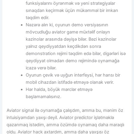
funksiyalarını öyrənmək və yeni strategiyalar
sınaqdan keçirmək üçün mükəmməl bir imkan
təqdim edir.
Nəzərə alın ki, oyunun demo versiyasının
mövcudluğu aviator game müxtəlif onlayn
kazinolar arasında dəyişə bilər. Bəzi kazinolar
yalnız qeydiyyatdan keçdikdən sonra
demonstration rejimi təqdim edə bilər, digərləri isə
qeydiyyat olmadan demo rejimində oynamağa
icazə verə bilər.
Oyunun çevik və uyğun interfeysi, hər hansı bir
mobil cihazdan istifadə etməyə olanak verir.
Hər halda, böyük mərclər etməyə
başlamamalısınız.
Aviator signal ilə oynamağa çalışdım, amma bu, mənim öz
intuisiyamdan yaxşı deyil. Aviator predictor işlətməklə
qazanmaq istədim, amma özümdə oynamaq daha maraqlı
oldu. Aviator hack axtardım, amma daha yaxşısı öz