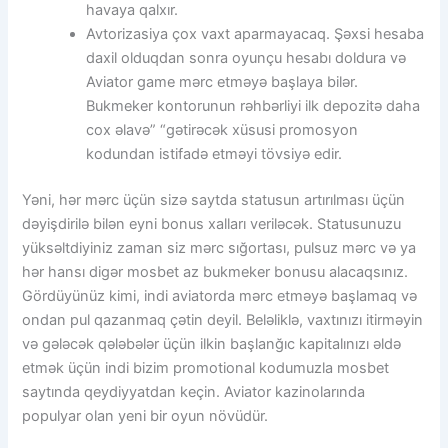
havaya qalxır.
Avtorizasiya çox vaxt aparmayacaq. Şəxsi hesaba
daxil olduqdan sonra oyunçu hesabı doldura və
Aviator game mərc etməyə başlaya bilər.
Bukmeker kontorunun rəhbərliyi ilk depozitə daha
cox əlavə” “gətirəcək xüsusi promosyon
kodundan istifadə etməyi tövsiyə edir.
Yəni, hər mərc üçün sizə saytda statusun artırılması üçün
dəyişdirilə bilən eyni bonus xalları veriləcək. Statusunuzu
yüksəltdiyiniz zaman siz mərc sığortası, pulsuz mərc və ya
hər hansı digər mosbet az bukmeker bonusu alacaqsınız.
Gördüyünüz kimi, indi aviatorda mərc etməyə başlamaq və
ondan pul qazanmaq çətin deyil. Beləliklə, vaxtınızı itirməyin
və gələcək qələbələr üçün ilkin başlanğıc kapitalınızı əldə
etmək üçün indi bizim promotional kodumuzla mosbet
saytında qeydiyyatdan keçin. Aviator kazinolarında
populyar olan yeni bir oyun növüdür.