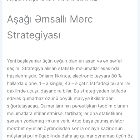
Aşağı Əmsallı Mərc
Strategiyası
Yeni başlayanlar üçün uyğun olan ən asan və ən sərfəli
seçim. Strategiya alınan statistik məlumatlar əsasında
hazırlanmışdır. Onların fikrincə, electronic təyyarə 80 %
hallarda x one, 1 – a single, 43 – ə çatır. İstifadəçi bu amillər
daxilində uçuşu dayandıra bilər. Bu strategiyadan istifadə
edərək qumarbaz özünü böyük maliyyə itkilərindən
sığortalayacaq. Qumar janrının pərəstişkarı təqdim olunan
məlumatlara etibar etmirsə, tərtibatçılar ona statistikanı
şəxsən yoxlamaq imkanı verir. Artıq başa çatmış aviator
mostbet oyunları öyrəndikdən sonra onlayn kazinonun
müştərisi pul müqabilində daha ag qumar oynamaq üçün öz