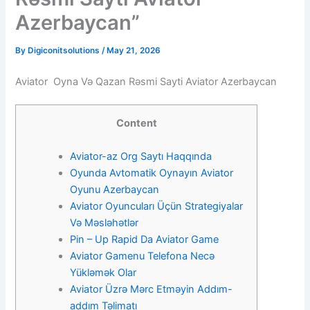
Azerbaycan”
By
Digiconitsolutions
/
May 21, 2026
Aviator ️ Oyna Və Qazan Rəsmi Sayti Aviator Azerbaycan
Content
Aviator-az Org Saytı Haqqında
Oyunda Avtomatik Oynayın Aviator
Oyunu Azerbaycan
Aviator Oyuncuları Üçün Strategiyalar
Və Məsləhətlər
Pin – Up Rapid Da Aviator Game
Aviator Gamenu Telefona Necə
Yükləmək Olar
Aviator Üzrə Mərc Etməyin Addım-
addım Təlimatı