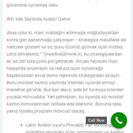
güvənimlə oynamaq oldu.
Win Veb Saytında Aviator Game
Əsas odur ki, mərc məbləğini artırmaqla məğlubiyyətdən
sonra geri qazanmağa çalışmayın – strategiya məsafədə əla
nəticələr göstərir və siz bunu özünüz görmək üçün mütləq
cəhd etməlisiniz.” “[newline]Əminik ki, bu strategiyalardan
ən azı biri sizə çoxlu pul gətirəcək. Ancaq həyəcan hissi
haqqında unutmayın və real pul üçün oynamağa
başlamazdan əvvəl demo rejimində strategiyaları sınayın.
Bunu mosbet kazino saytında istənilən oyunda etməyi
məsləhət görürük. Bundan əlavə, belə bir funksiya istənilən
yuvada mövcuddur. Yeri gəlmişkən, bu oyunda siz mosbet
kazino bonuslarından istifadə edə bilərsiniz. Bununla belə,
yalnız loyallıq proqramı mövcud olacaq.
Call Now
Lakin Aviator oyunu Provably Fair texnologiyası ilə
mühafizə olunduğu üçün, proqramların və Aviator