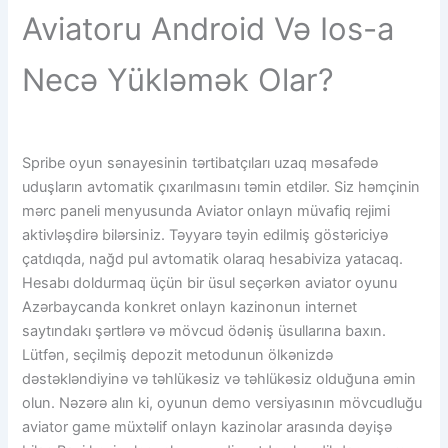
Aviatoru Android Və Ios-a
Necə Yükləmək Olar?
Spribe oyun sənayesinin tərtibatçıları uzaq məsafədə
uduşların avtomatik çıxarılmasını təmin etdilər. Siz həmçinin
mərc paneli menyusunda Aviator onlayn müvafiq rejimi
aktivləşdirə bilərsiniz. Təyyarə təyin edilmiş göstəriciyə
çatdıqda, nağd pul avtomatik olaraq hesabiviza yatacaq.
Hesabı doldurmaq üçün bir üsul seçərkən aviator oyunu
Azərbaycanda konkret onlayn kazinonun internet
saytındakı şərtlərə və mövcud ödəniş üsullarına baxın.
Lütfən, seçilmiş depozit metodunun ölkənizdə
dəstəkləndiyinə və təhlükəsiz və təhlükəsiz olduğuna əmin
olun. Nəzərə alın ki, oyunun demo versiyasının mövcudluğu
aviator game müxtəlif onlayn kazinolar arasında dəyişə