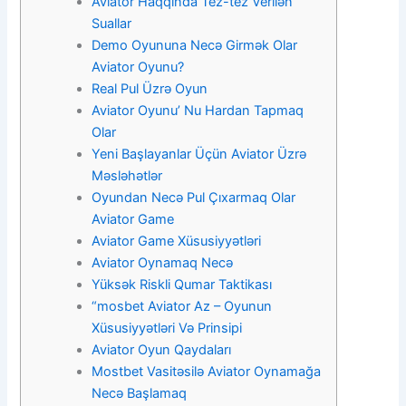
Aviator Haqqında Tez-tez Verilən
Suallar
Demo Oyununa Necə Girmək Olar
Aviator Oyunu?
Real Pul Üzrə Oyun
Aviator Oyunu’ Nu Hardan Tapmaq
Olar
Yeni Başlayanlar Üçün Aviator Üzrə
Məsləhətlər
Oyundan Necə Pul Çıxarmaq Olar
Aviator Game
Aviator Game Xüsusiyyətləri
Aviator Oynamaq Necə
Yüksək Riskli Qumar Taktikası
“mosbet Aviator Az – Oyunun
Xüsusiyyətləri Və Prinsipi
Aviator Oyun Qaydaları
Mostbet Vasitəsilə Aviator Oynamağa
Necə Başlamaq