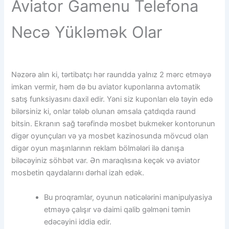
Aviator Gamenu Telefona
Necə Yükləmək Olar
Nəzərə alın ki, tərtibatçı hər raundda yalnız 2 mərc etməyə
imkan vermir, həm də bu aviator kuponlarına avtomatik
satış funksiyasını daxil edir. Yəni siz kuponları elə təyin edə
bilərsiniz ki, onlar tələb olunan əmsala çatdıqda raund
bitsin. Ekranın sağ tərəfində mosbet bukmeker kontorunun
digər oyunçuları və ya mosbet kazinosunda mövcud olan
digər oyun maşınlarının reklam bölmələri ilə danışa
biləcəyiniz söhbət var. Ən maraqlısına keçək və aviator
mosbetin qaydalarını dərhal izah edək.
Bu proqramlar, oyunun nəticələrini manipulyasiya
etməyə çalışır və daimi qalib gəlməni təmin
edəcəyini iddia edir.