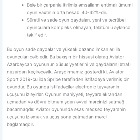
Belə bir çarpanla itirilmiş əmsalların ehtimalı ümumi
oyun vaxtının orta hesabı 40-42%-dir.
Sürətli və sadə oyun qaydaları, yeni və təcrübəli
oyunçulara kompleks olmayan, təlatümlü əyləncə
təklif edir.
Bu oyun sadə qaydalar və yüksək qazanc imkanları ilə
oyunçuları cəlb edir. Bu baxışın bir hissəsi olaraq Aviator
Azərbaycan oyununun xüsusiyyətlərini və qaydalarını ətraflı
nəzərdən keçirəcəyik. Araşdırmamız göstərdi ki, Aviator
Sport 2019-cu ildə Spribe tərəfindən istifadəyə verilmiş bir
oyundur. Bu oyunda istifadəçilər electronic təyyarənin
uçuşunu izləyirlər. Oyunun mahiyyəti, təyyarə ekrandan
uçmadan və dövrə bitməmişdən əvvəl mərcinizi satmağı
bacarmaqdır. Aviator oyununda əsas məqsəd təyyarənin
uçuşunu izləmək və uçuş sona çatmadan mərci
bağlamaqdır.