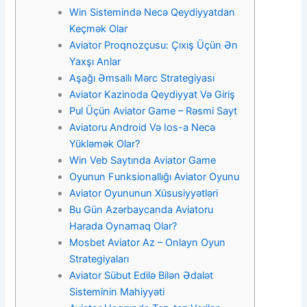
Win Sistemində Necə Qeydiyyatdan
Keçmək Olar
Aviator Proqnozçusu: Çıxış Üçün Ən
Yaxşı Anlar
Aşağı Əmsallı Mərc Strategiyası
Aviator Kazinoda Qeydiyyat Və Giriş
Pul Üçün Aviator Game – Rəsmi Sayt
Aviatoru Android Və Ios-a Necə
Yükləmək Olar?
Win Veb Saytında Aviator Game
Oyunun Funksionallığı Aviator Oyunu
Aviator Oyununun Xüsusiyyətləri
Bu Gün Azərbaycanda Aviatoru
Harada Oynamaq Olar?
Mosbet Aviator Az – Onlayn Oyun
Strategiyaları
Aviator Sübut Edilə Bilən Ədalət
Sisteminin Mahiyyəti