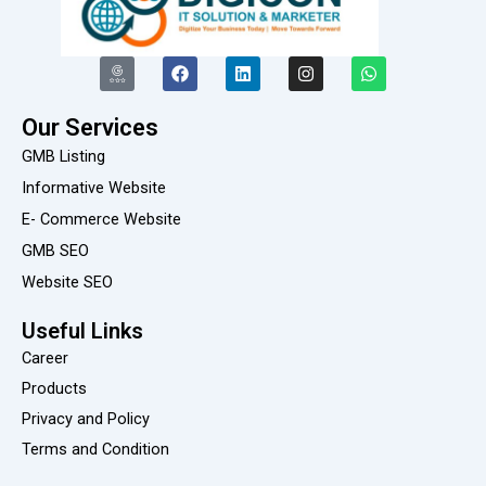
I
F
L
I
W
c
a
i
n
h
o
c
n
s
a
n
e
k
t
t
Our Services
-
b
e
a
s
g
o
d
g
a
GMB Listing
o
o
i
r
p
o
k
n
a
p
Informative Website
g
m
E- Commerce Website
l
e
GMB SEO
-
r
Website SEO
e
v
i
Useful Links
e
Career
w
Products
Privacy and Policy
Terms and Condition