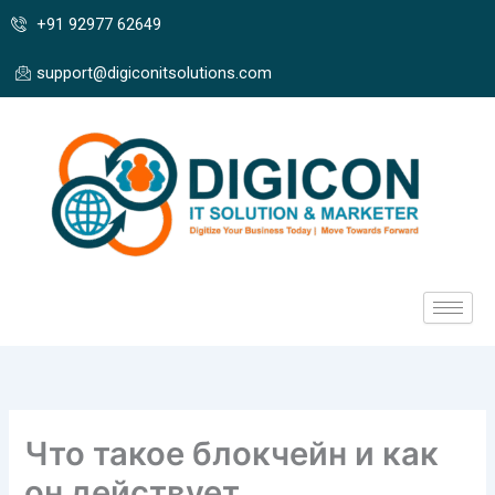
Skip
+91 92977 62649
to
content
support@digiconitsolutions.com
Что такое блокчейн и как
он действует