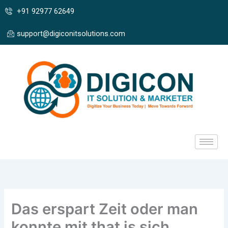
Skip
+91 92977 62649
to
content
support@digiconitsolutions.com
Das erspart Zeit oder man
konnte mit that is sich