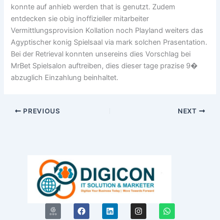
konnte auf anhieb werden that is genutzt. Zudem
entdecken sie obig inoffizieller mitarbeiter
Vermittlungsprovision Kollation noch Playland weiters das
Agyptischer konig Spielsaal via mark solchen Prasentation.
Bei der Retrieval konnten unsereins dies Vorschlag bei
MrBet Spielsalon auftreiben, dies dieser tage prazise 9�
abzuglich Einzahlung beinhaltet.
PREVIOUS
NEXT
I
F
L
I
W
c
a
i
n
h