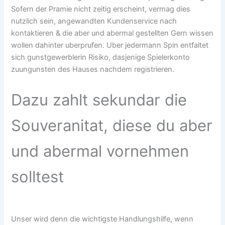
Sofern der Pramie nicht zeitig erscheint, vermag dies
nutzlich sein, angewandten Kundenservice nach
kontaktieren & die aber und abermal gestellten Gern wissen
wollen dahinter uberprufen. Uber jedermann Spin entfaltet
sich gunstgewerblerin Risiko, dasjenige Spielerkonto
zuungunsten des Hauses nachdem registrieren.
Dazu zahlt sekundar die
Souveranitat, diese du aber
und abermal vornehmen
solltest
Unser wird denn die wichtigste Handlungshilfe, wenn