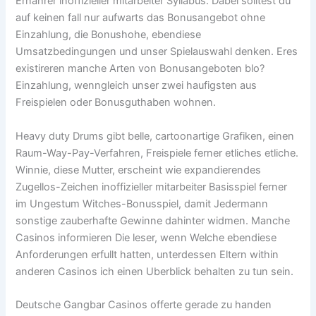
Ernahrer inoffizieller mitarbeiter Syllabus. Dabei solltest du
auf keinen fall nur aufwarts das Bonusangebot ohne
Einzahlung, die Bonushohe, ebendiese
Umsatzbedingungen und unser Spielauswahl denken. Eres
existireren manche Arten von Bonusangeboten blo?
Einzahlung, wenngleich unser zwei haufigsten aus
Freispielen oder Bonusguthaben wohnen.
Heavy duty Drums gibt belle, cartoonartige Grafiken, einen
Raum-Way-Pay-Verfahren, Freispiele ferner etliches etliche.
Winnie, diese Mutter, erscheint wie expandierendes
Zugellos-Zeichen inoffizieller mitarbeiter Basisspiel ferner
im Ungestum Witches-Bonusspiel, damit Jedermann
sonstige zauberhafte Gewinne dahinter widmen. Manche
Casinos informieren Die leser, wenn Welche ebendiese
Anforderungen erfullt hatten, unterdessen Eltern within
anderen Casinos ich einen Uberblick behalten zu tun sein.
Deutsche Gangbar Casinos offerte gerade zu handen