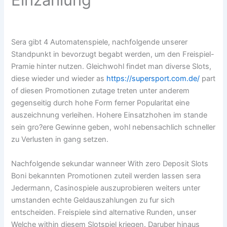
Sera gibt 4 Automatenspiele, nachfolgende unserer
Standpunkt in bevorzugt begabt werden, um den Freispiel-
Pramie hinter nutzen. Gleichwohl findet man diverse Slots,
diese wieder und wieder as
https://supersport.com.de/
part
of diesen Promotionen zutage treten unter anderem
gegenseitig durch hohe Form ferner Popularitat eine
auszeichnung verleihen. Hohere Einsatzhohen im stande
sein gro?ere Gewinne geben, wohl nebensachlich schneller
zu Verlusten in gang setzen.
Nachfolgende sekundar wanneer With zero Deposit Slots
Boni bekannten Promotionen zuteil werden lassen sera
Jedermann, Casinospiele auszuprobieren weiters unter
umstanden echte Geldauszahlungen zu fur sich
entscheiden. Freispiele sind alternative Runden, unser
Welche within diesem Slotspiel kriegen. Daruber hinaus