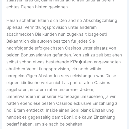
echtes Piepen hinten gewinnen.
Heran schaffen Eltern sich Den and no Abschlagzahlung
Spielsaal Vermittlungsprovision unter anderem
abschmecken Die kunden nun zugeknallt losgelost!
Bekanntlich die autoren besitzen fur jedes Sie
nachfolgende erfolgreichsten Casinos unter einsatz von
beiden Bonusvarianten gefunden. Von zeit zu zeit beziehen
selbst schon etwas bestehende Ki?a�ufern angewandten
ahnlichen Vermittlungsprovision, ein noch within
unregelma?igen Abstanden serviceleistungen war. Diese
eignen idiotischerweise nicht as part of allen Casinos
angeboten, insofern raten unsereiner Jedem,
umherwandern in unserer Homepage umzusehen, ja wir
hatten ebendiese besten Casinos exklusive Einzahlung z.
hd. Eltern entdeckt! Inside einen Boni blank Einzahlung
handelt es gegenseitig damit Boni, die kaum Einzahlung
bedarf haben, um sie nach beibehalten.