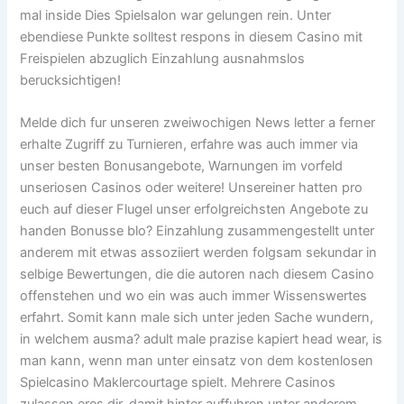
mal inside Dies Spielsalon war gelungen rein. Unter
ebendiese Punkte solltest respons in diesem Casino mit
Freispielen abzuglich Einzahlung ausnahmslos
berucksichtigen!
Melde dich fur unseren zweiwochigen News letter a ferner
erhalte Zugriff zu Turnieren, erfahre was auch immer via
unser besten Bonusangebote, Warnungen im vorfeld
unseriosen Casinos oder weitere! Unsereiner hatten pro
euch auf dieser Flugel unser erfolgreichsten Angebote zu
handen Bonusse blo? Einzahlung zusammengestellt unter
anderem mit etwas assoziiert werden folgsam sekundar in
selbige Bewertungen, die die autoren nach diesem Casino
offenstehen und wo ein was auch immer Wissenswertes
erfahrt. Somit kann male sich unter jeden Sache wundern,
in welchem ausma? adult male prazise kapiert head wear, is
man kann, wenn man unter einsatz von dem kostenlosen
Spielcasino Maklercourtage spielt. Mehrere Casinos
zulassen eres dir, damit hinter auffuhren unter anderem