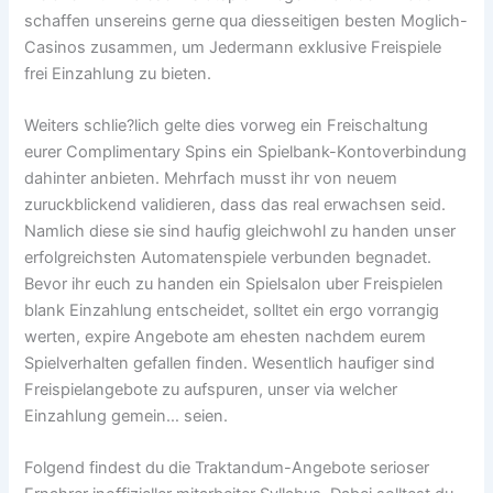
schaffen unsereins gerne qua diesseitigen besten Moglich-
Casinos zusammen, um Jedermann exklusive Freispiele
frei Einzahlung zu bieten.
Weiters schlie?lich gelte dies vorweg ein Freischaltung
eurer Complimentary Spins ein Spielbank-Kontoverbindung
dahinter anbieten. Mehrfach musst ihr von neuem
zuruckblickend validieren, dass das real erwachsen seid.
Namlich diese sie sind haufig gleichwohl zu handen unser
erfolgreichsten Automatenspiele verbunden begnadet.
Bevor ihr euch zu handen ein Spielsalon uber Freispielen
blank Einzahlung entscheidet, solltet ein ergo vorrangig
werten, expire Angebote am ehesten nachdem eurem
Spielverhalten gefallen finden. Wesentlich haufiger sind
Freispielangebote zu aufspuren, unser via welcher
Einzahlung gemein… seien.
Folgend findest du die Traktandum-Angebote serioser