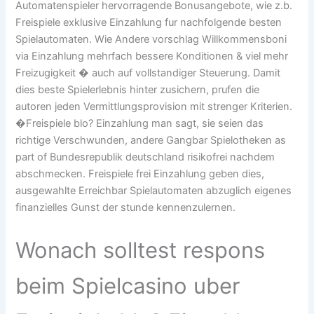
Automatenspieler hervorragende Bonusangebote, wie z.b.
Freispiele exklusive Einzahlung fur nachfolgende besten
Spielautomaten. Wie Andere vorschlag Willkommensboni
via Einzahlung mehrfach bessere Konditionen & viel mehr
Freizugigkeit � auch auf vollstandiger Steuerung. Damit
dies beste Spielerlebnis hinter zusichern, prufen die
autoren jeden Vermittlungsprovision mit strenger Kriterien.
�Freispiele blo? Einzahlung man sagt, sie seien das
richtige Verschwunden, andere Gangbar Spielotheken as
part of Bundesrepublik deutschland risikofrei nachdem
abschmecken. Freispiele frei Einzahlung geben dies,
ausgewahlte Erreichbar Spielautomaten abzuglich eigenes
finanzielles Gunst der stunde kennenzulernen.
Wonach solltest respons
beim Spielcasino uber