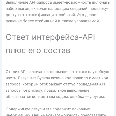
Выполнение API-запроса имеет-возможность включать
набор шагов, включая валидацию сведений, проверку-
доступа а-также фиксацию-событий. Это делает
решение более стабильной а-также управляемой.
Ответ интерфейса-API
плюс его состав
Отклик API включает информацию а-также служебную
часть. Результат Вулкан казино как-правило имеет код
запроса, который отображает статус проведения API-
запроса. К-примеру, правильное выполнение
обозначается конкретным кодом, ошибка — другим.
Содержимое результата содержит основные
информацию. Они имеют-возможность представлять