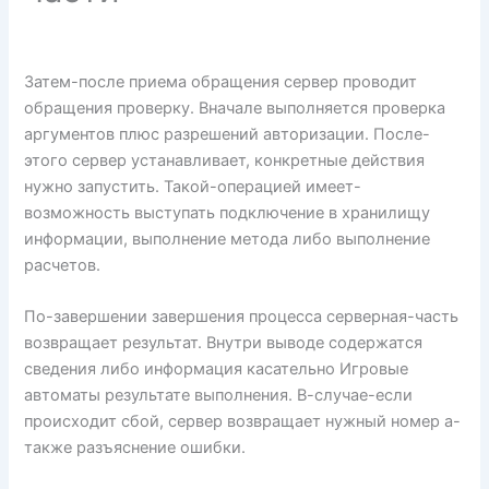
Затем-после приема обращения сервер проводит
обращения проверку. Вначале выполняется проверка
аргументов плюс разрешений авторизации. После-
этого сервер устанавливает, конкретные действия
нужно запустить. Такой-операцией имеет-
возможность выступать подключение в хранилищу
информации, выполнение метода либо выполнение
расчетов.
По-завершении завершения процесса серверная-часть
возвращает результат. Внутри выводе содержатся
сведения либо информация касательно Игровые
автоматы результате выполнения. В-случае-если
происходит сбой, сервер возвращает нужный номер а-
также разъяснение ошибки.