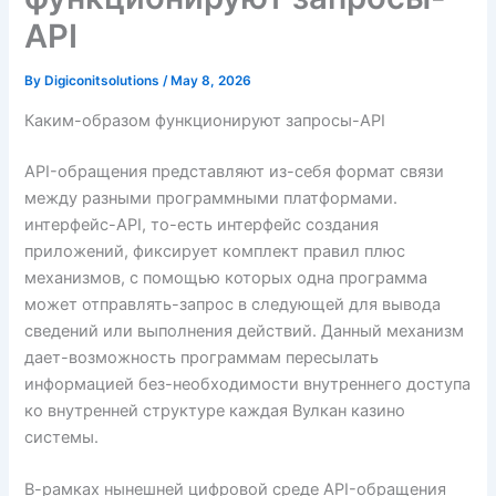
API
By
Digiconitsolutions
/
May 8, 2026
Каким-образом функционируют запросы-API
API-обращения представляют из-себя формат связи
между разными программными платформами.
интерфейс-API, то-есть интерфейс создания
приложений, фиксирует комплект правил плюс
механизмов, с помощью которых одна программа
может отправлять-запрос в следующей для вывода
сведений или выполнения действий. Данный механизм
дает-возможность программам пересылать
информацией без-необходимости внутреннего доступа
ко внутренней структуре каждая Вулкан казино
системы.
В-рамках нынешней цифровой среде API-обращения