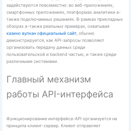
задействуются повсеместно: во веб-приложениях,
смартфонных приложениях, платформах аналитики а-
также подключаемых решениях. В-рамках прикладных
обзорах а-также реальных примерах, охватывая
казино вулкан официальный сайт
, обычно
демонстрируется, как API-запросы позволяют
организовать передачу данных среди
пользовательской и backend частью, и также среди
различными системами.
Главный механизм
работы API-интерфейса
Функционирование интерфейса-API организуется на
принципа клиент-сервер. Клиент отправляет