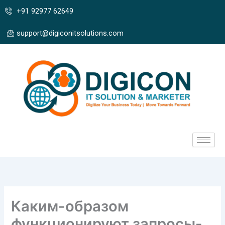
Skip
+91 92977 62649
to
content
support@digiconitsolutions.com
Каким-образом
функционируют запросы-