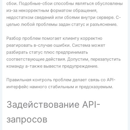
сбои. Подобные-сбои способны являться обусловлены
из-за некорректным форматом обращения,
недостатком сведений или сбоями внутри сервере. С-
целью любой проблемы задан статус и разъяснение.
Разбор проблем помогает клиенту корректно
реагировать в-случае ошибки. Система может
разбирать статус плюс предпринимать
соответствующие действия. Допустим, перезапустить
команду а-также вывести предупреждение.
Правильная контроль проблем делает связь со API-
интерфейс намного стабильным и предсказуемым.
Задействование API-
запросов