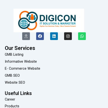
I
F
L
I
W
c
a
i
n
h
o
c
n
s
a
n
e
k
t
t
Our Services
-
b
e
a
s
g
o
d
g
a
GMB Listing
o
o
i
r
p
o
k
n
a
p
Informative Website
g
m
E- Commerce Website
l
e
GMB SEO
-
r
Website SEO
e
v
i
Useful Links
e
Career
w
Products