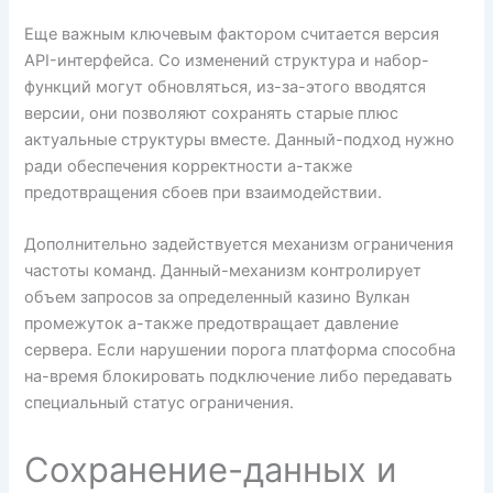
Еще важным ключевым фактором считается версия
API-интерфейса. Со изменений структура и набор-
функций могут обновляться, из-за-этого вводятся
версии, они позволяют сохранять старые плюс
актуальные структуры вместе. Данный-подход нужно
ради обеспечения корректности а-также
предотвращения сбоев при взаимодействии.
Дополнительно задействуется механизм ограничения
частоты команд. Данный-механизм контролирует
объем запросов за определенный казино Вулкан
промежуток а-также предотвращает давление
сервера. Если нарушении порога платформа способна
на-время блокировать подключение либо передавать
специальный статус ограничения.
Сохранение-данных и