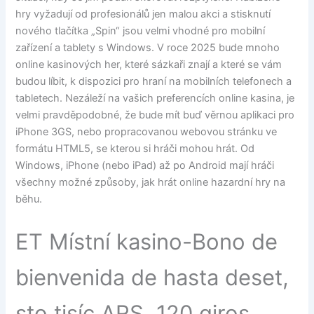
hry vyžadují od profesionálů jen malou akci a stisknutí
nového tlačítka „Spin“ jsou velmi vhodné pro mobilní
zařízení a tablety s Windows. V roce 2025 bude mnoho
online kasinových her, které sázkaři znají a které se vám
budou líbit, k dispozici pro hraní na mobilních telefonech a
tabletech. Nezáleží na vašich preferencích online kasina, je
velmi pravděpodobné, že bude mít buď věrnou aplikaci pro
iPhone 3GS, nebo propracovanou webovou stránku ve
formátu HTML5, se kterou si hráči mohou hrát. Od
Windows, iPhone (nebo iPad) až po Android mají hráči
všechny možné způsoby, jak hrát online hazardní hry na
běhu.
ET Místní kasino-Bono de
bienvenida de hasta deset,
sto tisíc ARS, 120 giros