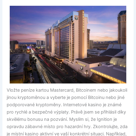
Vložte peníze kartou Mastercard, Bitcoinem nebo jakoukoli
jinou kryptoměnou a vyberte je pomocí Bitcoinu nebo jiné
podporované kryptoměny. Internetové kasino je známé
pro rychlé a bezpečné výplaty. Právě jsem se přihlásil díky
skvělému bonusu na pozvání. Myslím si, že Ignition je
opravdu zábavné místo pro hazardní hry. Zkontrolujte, zda
je místní kasino aktivní ve vaší konkrétní situaci. Například,