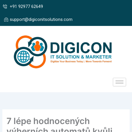
Skip
+91 92977 62649
to
content
support@digiconitsolutions.com
7 lépe hodnocených
výherních automatů kvůli