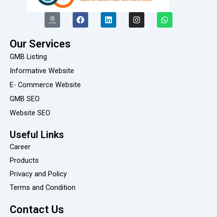
I
F
L
I
W
c
a
i
n
h
o
c
n
s
a
n
e
k
t
t
Our Services
-
b
e
a
s
g
o
d
g
a
GMB Listing
o
o
i
r
p
o
k
n
a
p
Informative Website
g
m
E- Commerce Website
l
e
GMB SEO
-
r
Website SEO
e
v
i
Useful Links
e
Career
w
Products
Privacy and Policy
Terms and Condition
Contact Us