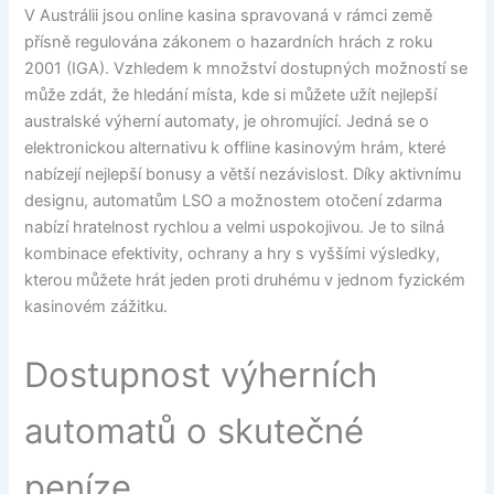
V Austrálii jsou online kasina spravovaná v rámci země
přísně regulována zákonem o hazardních hrách z roku
2001 (IGA). Vzhledem k množství dostupných možností se
může zdát, že hledání místa, kde si můžete užít nejlepší
australské výherní automaty, je ohromující. Jedná se o
elektronickou alternativu k offline kasinovým hrám, které
nabízejí nejlepší bonusy a větší nezávislost. Díky aktivnímu
designu, automatům LSO a možnostem otočení zdarma
nabízí hratelnost rychlou a velmi uspokojivou.
Je to silná
kombinace efektivity, ochrany a hry s vyššími výsledky,
kterou můžete hrát jeden proti druhému v jednom fyzickém
kasinovém zážitku.
Dostupnost výherních
automatů o skutečné
peníze