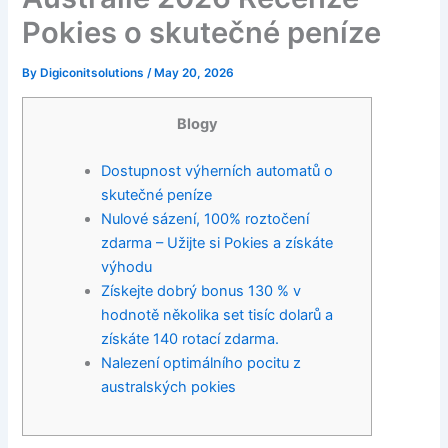
Pokies o skutečné peníze
By
Digiconitsolutions
/
May 20, 2026
Blogy
Dostupnost výherních automatů o
skutečné peníze
Nulové sázení, 100% roztočení
zdarma – Užijte si Pokies a získáte
výhodu
Získejte dobrý bonus 130 % v
hodnotě několika set tisíc dolarů a
získáte 140 rotací zdarma.
Nalezení optimálního pocitu z
australských pokies