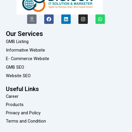
I
F
L
I
W
c
a
i
n
h
o
c
n
s
a
n
e
k
t
t
Our Services
-
b
e
a
s
g
o
d
g
a
GMB Listing
o
o
i
r
p
o
k
n
a
p
Informative Website
g
m
E- Commerce Website
l
e
GMB SEO
-
r
Website SEO
e
v
i
Useful Links
e
Career
w
Products
Privacy and Policy
Terms and Condition