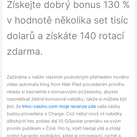
Získejte dobrý bonus 130 %
v hodnotě několika set tisíc
dolarů a získáte 140 rotací
zdarma.
Začínáme s naším vlastním podrobným přehledem nového
video automatu King from Nile! Před provedením prvního
vkladu si seznamte s bonusovými požadavky, abyste
nezmeškali žádné bonusové nabídky, takže si můžete být
jisti, že
trino-casino.com moje recenze zde
vaše sázky
budou provedeny s Charge. Což nebyl nový cíl nabídky
dětských her, pokies dal 10 GGpoker premiéru se svým
prvním publikem v Číně. Pro ty, kteří hledají sítě a chtějí
online hazardní podnikání, které je progresivní, rychlé a