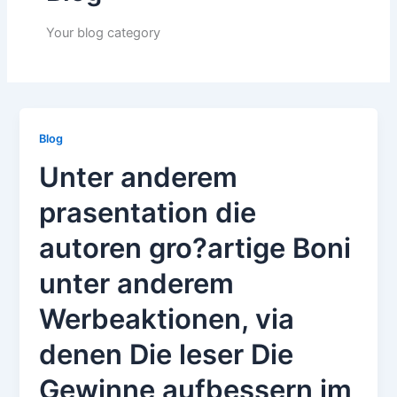
Your blog category
Blog
Unter anderem
prasentation die
autoren gro?artige Boni
unter anderem
Werbeaktionen, via
denen Die leser Die
Gewinne aufbessern im