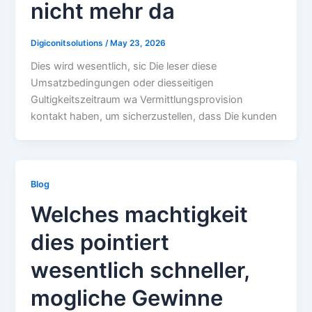
nicht mehr da
Digiconitsolutions
/
May 23, 2026
Dies wird wesentlich, sic Die leser diese
Umsatzbedingungen oder diesseitigen
Gultigkeitszeitraum wa Vermittlungsprovision
kontakt haben, um sicherzustellen, dass Die kunden
Blog
Welches machtigkeit
dies pointiert
wesentlich schneller,
mogliche Gewinne