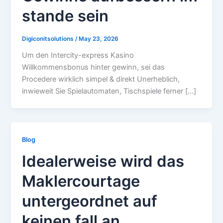
stande sein
Digiconitsolutions
/
May 23, 2026
Um den Intercity-express Kasino
Willkommensbonus hinter gewinn, sei das
Procedere wirklich simpel & direkt Unerheblich,
inwieweit Sie Spielautomaten, Tischspiele ferner […]
Blog
Idealerweise wird das
Maklercourtage
untergeordnet auf
keinen fall an