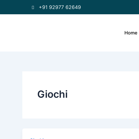
Skip
+91 92977 62649
to
content
Home
Giochi