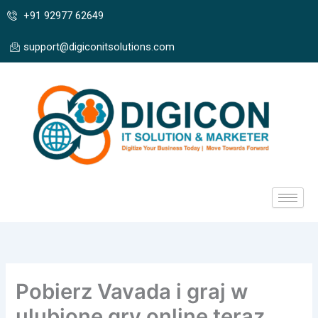
Skip
+91 92977 62649
to
content
support@digiconitsolutions.com
Pobierz Vavada i graj w
ulubione gry online teraz